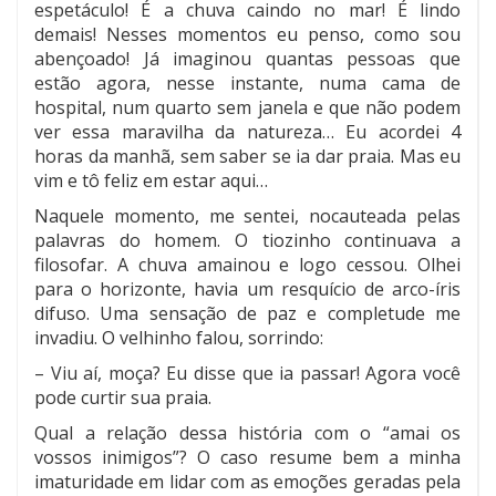
espetáculo! É a chuva caindo no mar! É lindo
demais! Nesses momentos eu penso, como sou
abençoado! Já imaginou quantas pessoas que
estão agora, nesse instante, numa cama de
hospital, num quarto sem janela e que não podem
ver essa maravilha da natureza… Eu acordei 4
horas da manhã, sem saber se ia dar praia. Mas eu
vim e tô feliz em estar aqui…
Naquele momento, me sentei, nocauteada pelas
palavras do homem. O tiozinho continuava a
filosofar. A chuva amainou e logo cessou. Olhei
para o horizonte, havia um resquício de arco-íris
difuso. Uma sensação de paz e completude me
invadiu. O velhinho falou, sorrindo:
– Viu aí, moça? Eu disse que ia passar! Agora você
pode curtir sua praia.
Qual a relação dessa história com o “amai os
vossos inimigos”? O caso resume bem a minha
imaturidade em lidar com as emoções geradas pela