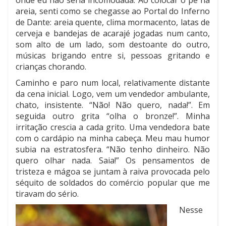
onde eu não seria incomodada. Ao colocar o pé na
areia, senti como se chegasse ao Portal do Inferno
de Dante: areia quente, clima mormacento, latas de
cerveja e bandejas de acarajé jogadas num canto,
som alto de um lado, som destoante do outro,
músicas brigando entre si, pessoas gritando e
crianças chorando.
Caminho e paro num local, relativamente distante
da cena inicial. Logo, vem um vendedor ambulante,
chato, insistente. “Não! Não quero, nada!”. Em
seguida outro grita “olha o bronze!”. Minha
irritação crescia a cada grito. Uma vendedora bate
com o cardápio na minha cabeça. Meu mau humor
subia na estratosfera. “Não tenho dinheiro. Não
quero olhar nada. Saia!” Os pensamentos de
tristeza e mágoa se juntam à raiva provocada pelo
séquito de soldados do comércio popular que me
tiravam do sério.
Nesse