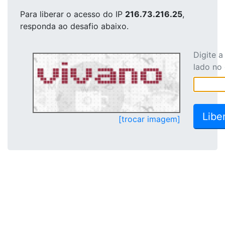
Para liberar o acesso
do IP
216.73.216.25
,
responda ao desafio abaixo.
Digite 
lado no
[trocar imagem]