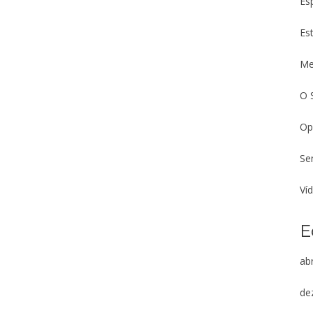
Es
Es
Me
O 
Op
Se
Ví
E
abr
de