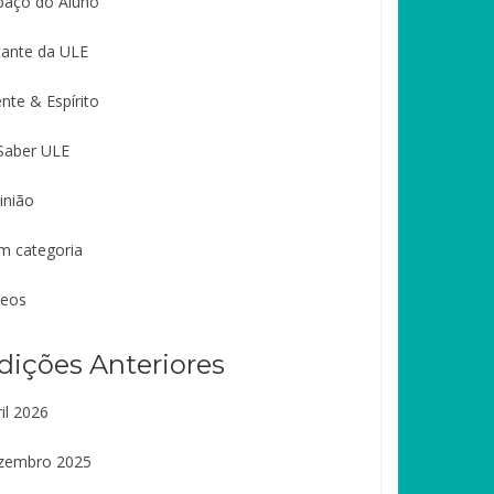
paço do Aluno
tante da ULE
nte & Espírito
Saber ULE
inião
m categoria
deos
dições Anteriores
il 2026
zembro 2025