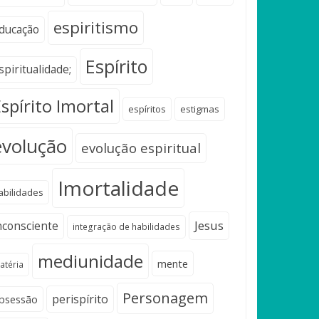
espiritismo
ducação
Espírito
spiritualidade;
spírito Imortal
espíritos
estigmas
evolução
evolução espiritual
Imortalidade
abilidades
Jesus
nconsciente
integração de habilidades
mediunidade
mente
atéria
Personagem
perispírito
bsessão