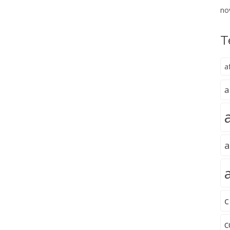
no
T
a
a
a
c
c