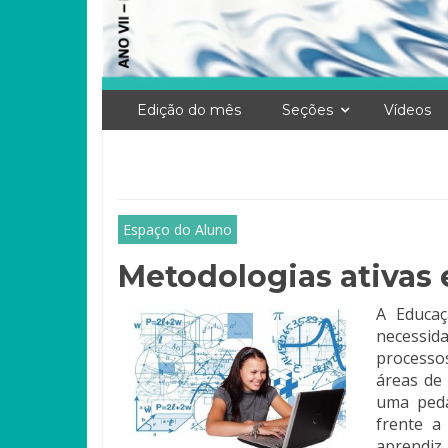
Edição do mês
Seções
Vídeos
Espaço do Aluno
Metodologias ativas 
A Educaç
necessi
processo
áreas de
uma peda
frente a
aprendi