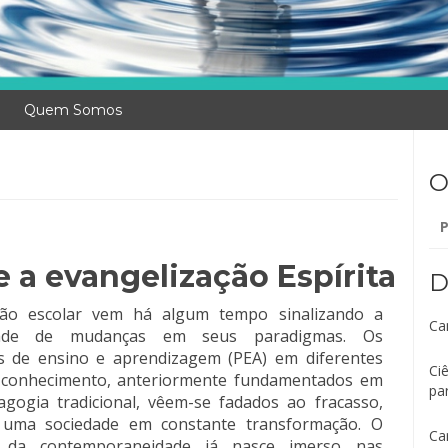
Quem Somos
O
Pe
po
e a evangelização Espírita
D
ão escolar vem há algum tempo sinalizando a
Ca
dade de mudanças em seus paradigmas. Os
s de ensino e aprendizagem (PEA) em diferentes
Ci
 conhecimento, anteriormente fundamentados em
pa
gogia tradicional, vêem-se fadados ao fracasso,
 uma sociedade em constante transformação. O
Ca
z da contemporaneidade já nasce imerso nas