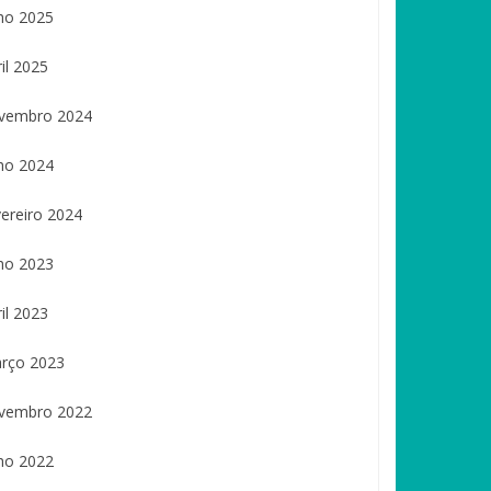
lho 2025
il 2025
vembro 2024
lho 2024
vereiro 2024
lho 2023
il 2023
rço 2023
vembro 2022
lho 2022