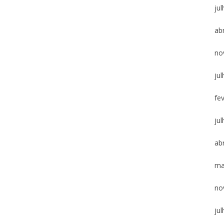
ju
abr
no
ju
fe
ju
abr
ma
no
ju