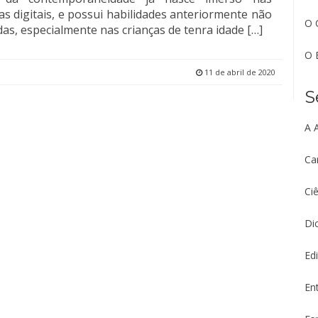
as digitais, e possui habilidades anteriormente não
O 
adas, especialmente nas crianças de tenra idade […]
O 
11 de abril de 2020
S
A 
Ca
Ciê
Di
Edi
Ent