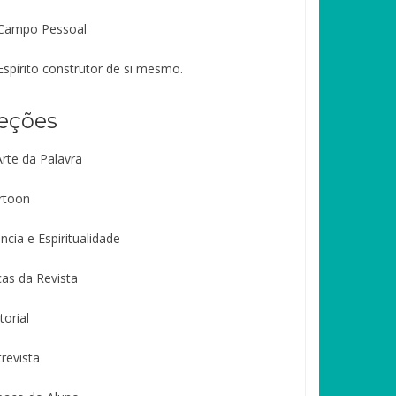
Campo Pessoal
Espírito construtor de si mesmo.
eções
Arte da Palavra
rtoon
ncia e Espiritualidade
cas da Revista
torial
revista