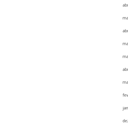
abr
ma
abr
ma
ma
abr
ma
fe
ja
de