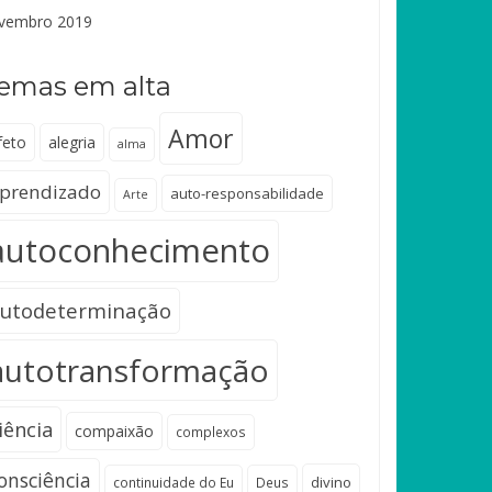
vembro 2019
emas em alta
Amor
feto
alegria
alma
prendizado
auto-responsabilidade
Arte
autoconhecimento
utodeterminação
autotransformação
iência
compaixão
complexos
onsciência
divino
continuidade do Eu
Deus