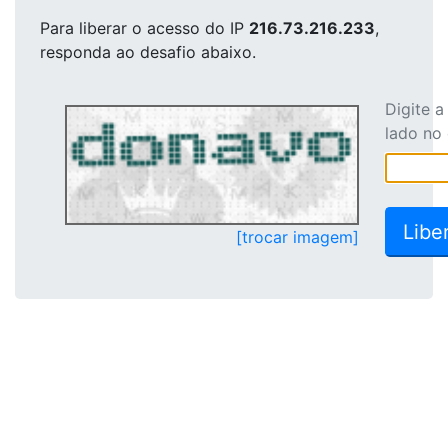
Para liberar o acesso
do IP
216.73.216.233
,
responda ao desafio abaixo.
Digite 
lado no
[trocar imagem]