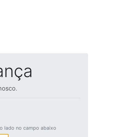
ança
nosco.
ao lado no campo abaixo