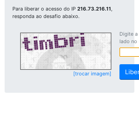
Para liberar o acesso
do IP
216.73.216.11
,
responda ao desafio abaixo.
Digite 
lado no
[trocar imagem]