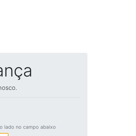
ança
nosco.
ao lado no campo abaixo