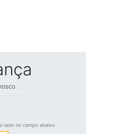
ança
nosco.
ao lado no campo abaixo