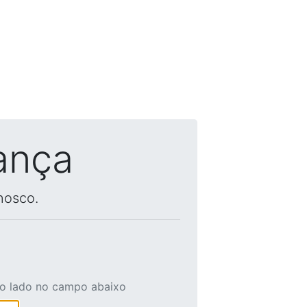
ança
nosco.
ao lado no campo abaixo