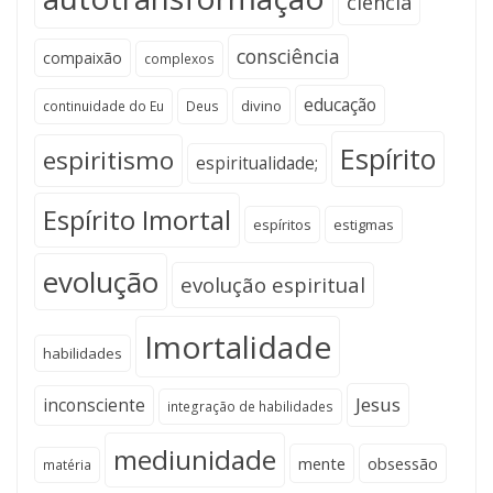
ciência
consciência
compaixão
complexos
educação
divino
continuidade do Eu
Deus
Espírito
espiritismo
espiritualidade;
Espírito Imortal
espíritos
estigmas
evolução
evolução espiritual
Imortalidade
habilidades
Jesus
inconsciente
integração de habilidades
mediunidade
mente
obsessão
matéria