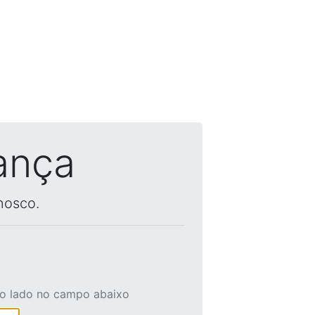
ança
nosco.
ao lado no campo abaixo