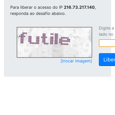
Para liberar o acesso
do IP
216.73.217.140
,
responda ao desafio abaixo.
Digite 
lado no
[trocar imagem]